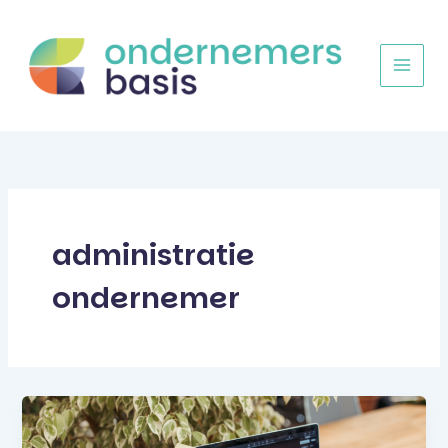
Ga
naar
de
inhoud
administratie
ondernemer