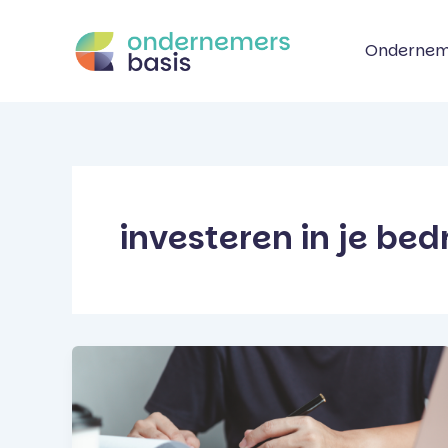
Ga
naar
Ondernem
de
inhoud
investeren in je bedr