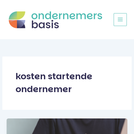
Ga
naar
de
inhoud
kosten startende
ondernemer