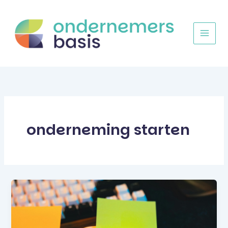
Ga
naar
de
inhoud
onderneming starten