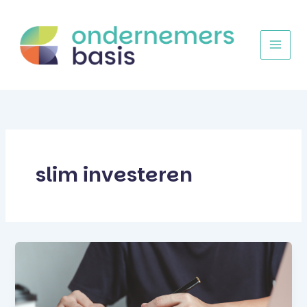
Ga
naar
de
inhoud
slim investeren